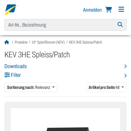
Anmelden
Produkte
19" Spleißboxen (KEV)
KEV 3HE Spleiss/Patch
KEV 3HE Spleiss/Patch
Downloads
Filter
Sortierung nach:
Relevanz
Artikel pro Seite
48