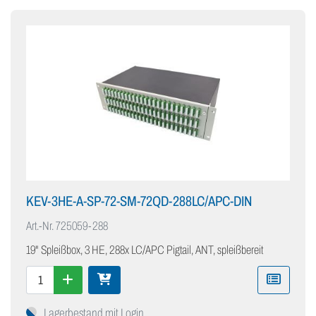
KEV-3HE-A-SP-72-SM-72QD-288LC/APC-DIN
Art.-Nr.
725059-288
19" Spleißbox, 3 HE, 288x LC/APC Pigtail, ANT, spleißbereit
Lagerbestand mit Login