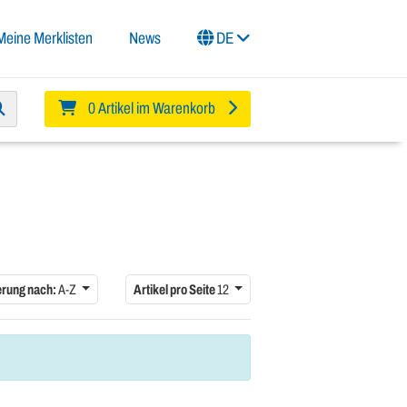
Meine Merklisten
News
DE
0 Artikel im Warenkorb
erung nach:
A-Z
Artikel pro Seite
12