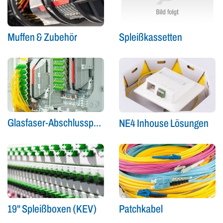
Spleißkassetten
Muffen & Zubehör
Glasfaser-Abschlusspunkt (Gf-AP)
NE4 Inhouse Lösungen
19" Spleißboxen (KEV)
Patchkabel