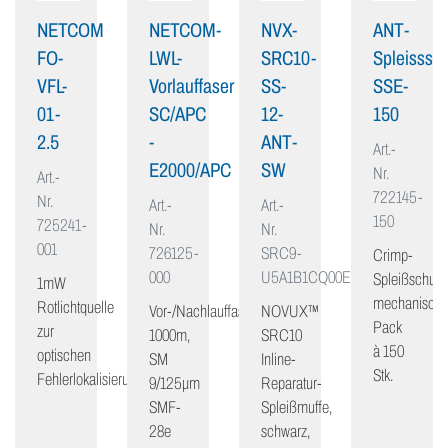
NETCOM
NETCOM-
NVX-
ANT-
FO-
LWL-
SRC10-
Spleisssch
VFL-
Vorlauffaser
SS-
SSE-
01-
SC/APC
12-
150
2.5
-
ANT-
Art.-
E2000/APC
SW
Nr.
Art.-
722145-
Nr.
Art.-
Art.-
150
725241-
Nr.
Nr.
001
726125-
SRC9-
Crimp-
000
U5A1B1CQ00E
Spleißschutz,
1mW
mechanisch,
Rotlichtquelle
Vor-/Nachlauffaser
NOVUX™
Pack
zur
1000m,
SRC10
à 150
optischen
SM
Inline-
Stk.
Fehlerlokalisierung
9/125μm
Reparatur-
SMF-
Spleißmuffe,
28e
schwarz,