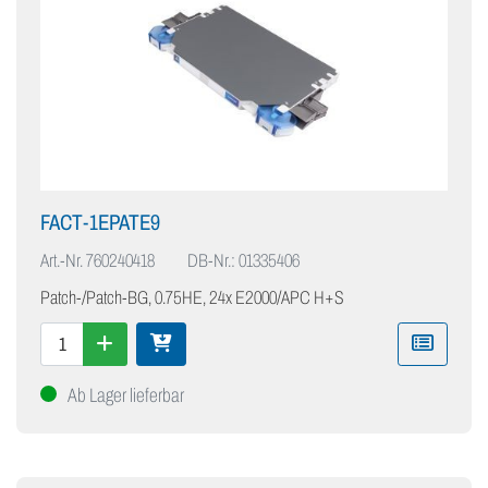
FACT-1EPATE9
Art.-Nr.
760240418
DB-Nr.: 01335406
Patch-/Patch-BG, 0.75HE, 24x E2000/APC H+S
Ab Lager lieferbar