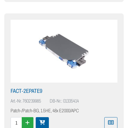
FACT-2EPATE9
Art.-Nr.
760239985
DB-Nr.: 01335414
Patch-/Patch-BG, 1.5HE, 48x E2000/APC