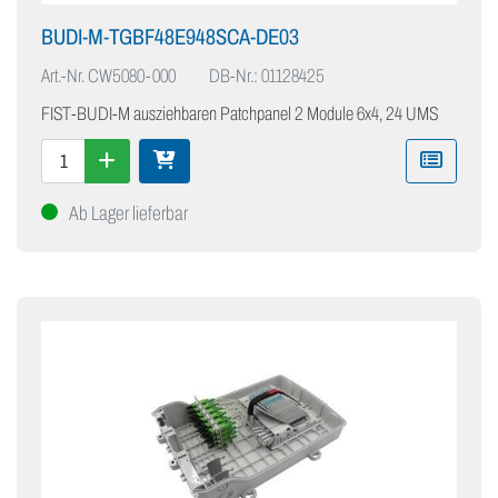
BUDI-M-TGBF48E948SCA-DE03
Art.-Nr.
CW5080-000
DB-Nr.: 01128425
FIST-BUDI-M ausziehbaren Patchpanel 2 Module 6x4, 24 UMS
Ab Lager lieferbar