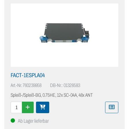
FACT-1ESPLA04
Art.-Nr.
760239958
DB-Nr.: 01328583
Spleiß-/Spleiß-BG, 0.75HE, 12x SC-04A, 48x ANT
Ab Lager lieferbar