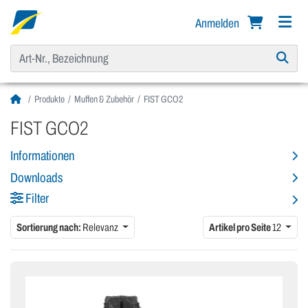
Anmelden
Produkte
Muffen & Zubehör
FIST GCO2
FIST GCO2
Informationen
Downloads
Filter
Sortierung nach:
Relevanz
Artikel pro Seite
12