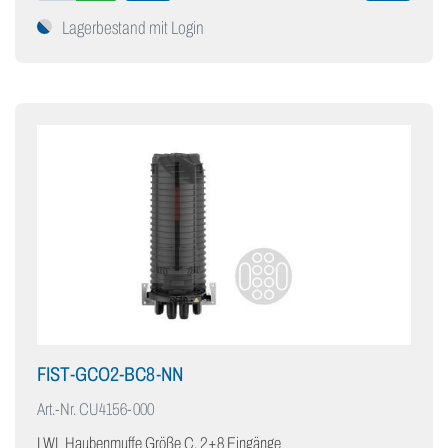
Lagerbestand mit Login
FIST-GCO2-BC8-NN
Art.-Nr.
CU4156-000
LWL Haubenmuffe Größe C, 2+8 Eingänge