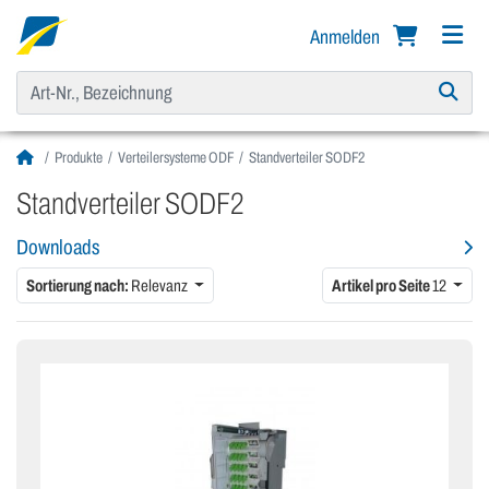
Anmelden
Produkte
Verteilersysteme ODF
Standverteiler SODF2
Standverteiler SODF2
Downloads
Sortierung nach:
Relevanz
Artikel pro Seite
12