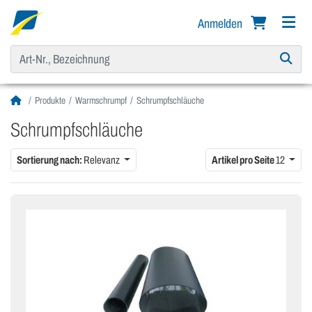
Anmelden
Produkte
Warmschrumpf
Schrumpfschläuche
Schrumpfschläuche
Sortierung nach:
Relevanz
Artikel pro Seite
12