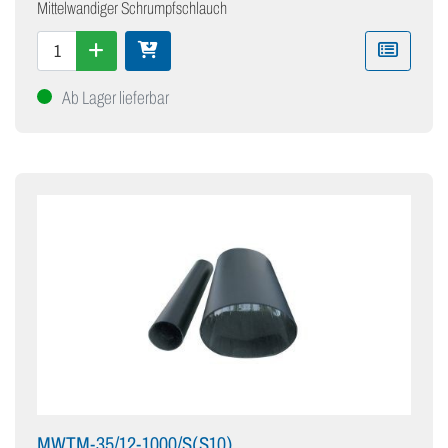
Mittelwandiger Schrumpfschlauch
Ab Lager lieferbar
MWTM-35/12-1000/S(S10)