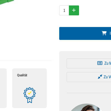
I
Zu M
Qualität
Zu V