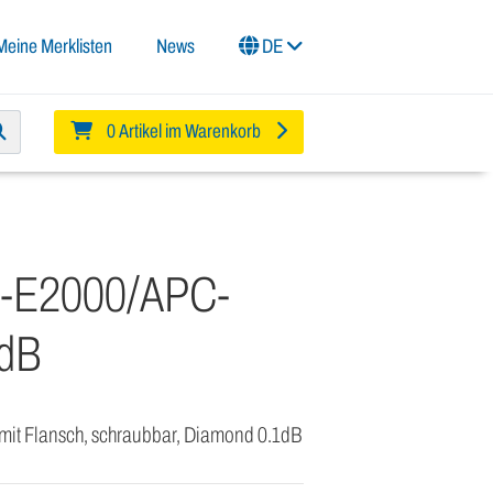
Meine Merklisten
News
DE
0 Artikel im Warenkorb
-E2000/APC-
1dB
 mit Flansch, schraubbar, Diamond 0.1dB