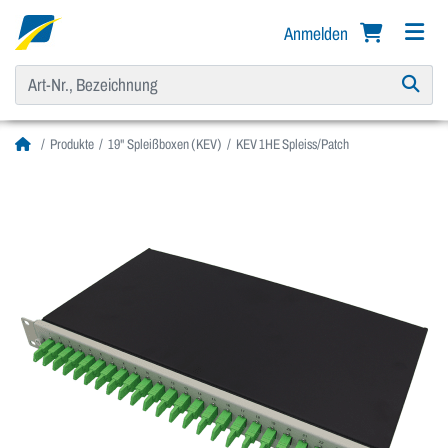
Anmelden
Produkte
19" Spleißboxen (KEV)
KEV 1HE Spleiss/Patch