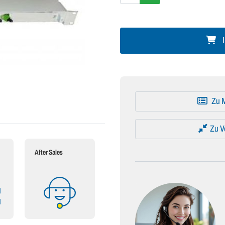
I
Zu M
Zu V
After Sales