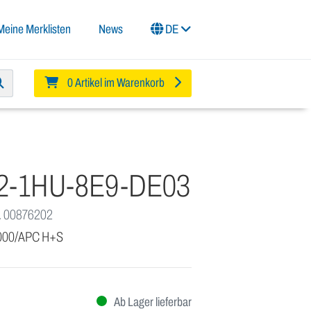
Meine Merklisten
News
DE
0 Artikel im Warenkorb
2-1HU-8E9-DE03
. 00876202
2000/APC H+S
Ab Lager lieferbar