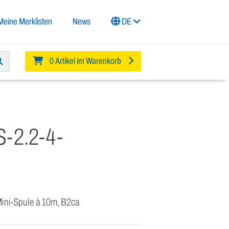
Meine Merklisten
News
DE
0 Artikel im Warenkorb
-2.2-4-
Mini-Spule à 10m, B2ca