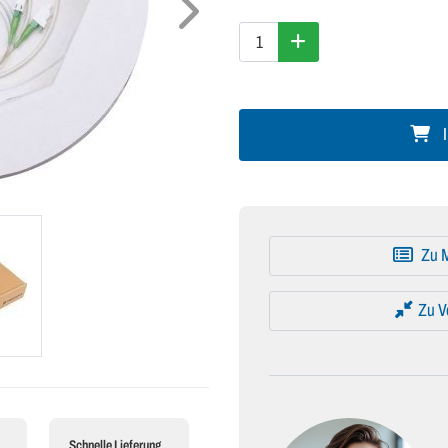
I
Zu M
Zu V
Schnelle Lieferung