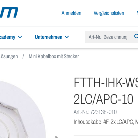
Anmelden
Vergleichslisten
academy
Unternehmen
Lösungen
Mini Kabelbox mit Stecker
FTTH-IHK-WS
2LC/APC-10
Art.-Nr.: 723138-010
Inhousekabel 4F, 2x LC/APC, 