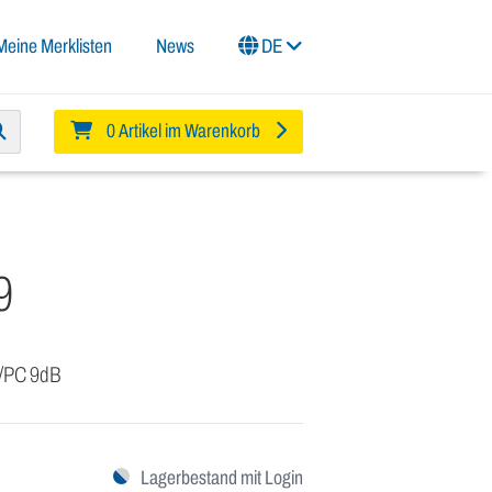
Meine Merklisten
News
DE
0 Artikel im Warenkorb
9
C/PC 9dB
Lagerbestand mit Login