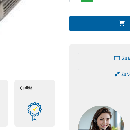
I
Zu M
Zu V
Qualität