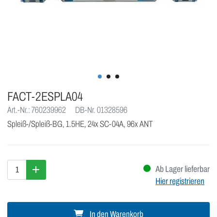
FACT-2ESPLA04
Art.-Nr.: 760239962
DB-Nr. 01328596
Spleiß-/Spleiß-BG, 1.5HE, 24x SC-04A, 96x ANT
Ab Lager lieferbar
Hier registrieren
In den Warenkorb