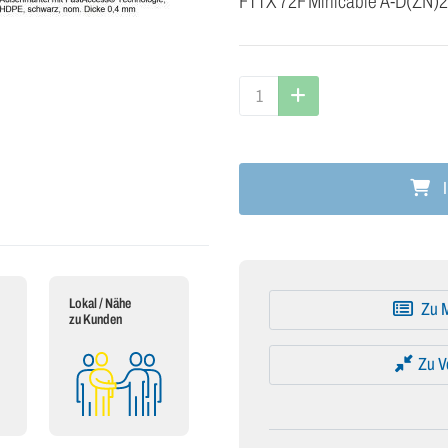
FTTX 72F Minicable A-D(ZN
I
Lokal / Nähe
Zu M
zu Kunden
Zu V