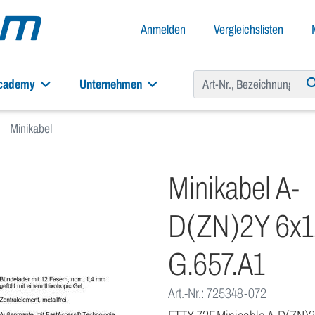
Anmelden
Vergleichslisten
academy
Unternehmen
Minikabel
Minikabel A-
D(ZN)2Y 6x1
G.657.A1
Art.-Nr.: 725348-072