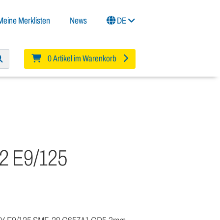
Meine Merklisten
News
DE
0 Artikel im Warenkorb
2 E9/125