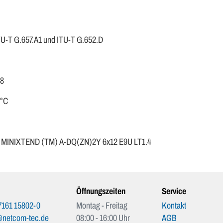
U-T G.657.A1 und ITU-T G.652.D
88
0°C
 + MINIXTEND (TM) A-DQ(ZN)2Y 6x12 E9U LT1.4
Öffnungszeiten
Service
7161 15802-0
Montag - Freitag
Kontakt
@netcom-tec.de
08:00 - 16:00 Uhr
AGB