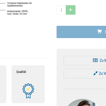
I
Zu M
Qualität
Zu V