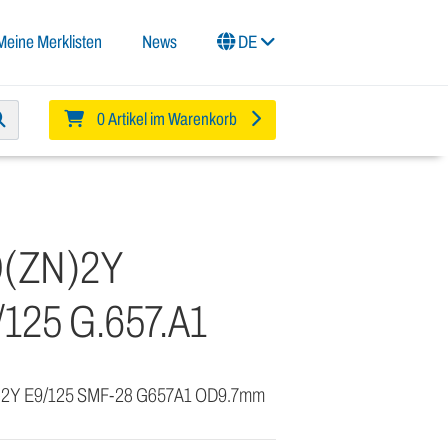
Meine Merklisten
News
DE
0 Artikel im Warenkorb
-D(ZN)2Y
125 G.657.A1
N)2Y E9/125 SMF-28 G657A1 OD9.7mm