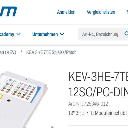
Anmelden
Vergleichslisten
academy
Unternehmen
xen (KEV)
KEV 3HE 7TE Spleiss/Patch
KEV-3HE-7T
12SC/PC-DI
Art.-Nr.: 725346-012
19" 3HE, 7TE Moduleinschub fü