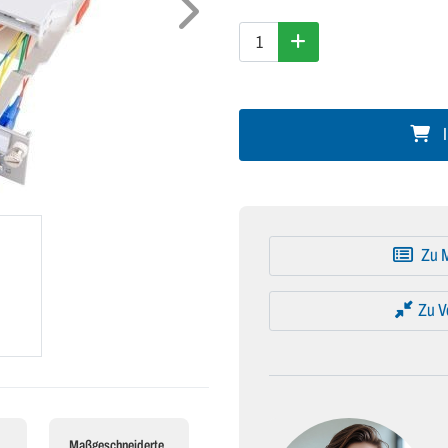
I
Zu M
Zu V
Maßgeschneiderte