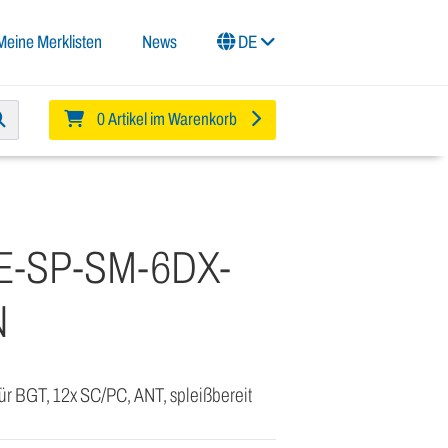
Meine Merklisten
News
DE
0 Artikel im Warenkorb
E-SP-SM-6DX-
N
r BGT, 12x SC/PC, ANT, spleißbereit