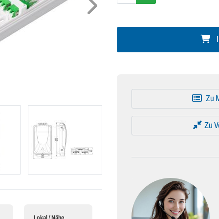
I
Zu M
Zu V
Lokal / Nähe