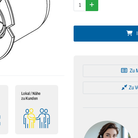
I
Zu M
Zu V
Lokal / Nähe
zu Kunden