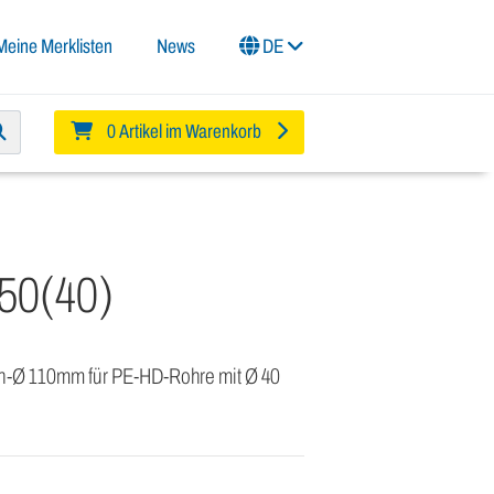
Meine Merklisten
News
DE
0 Artikel im Warenkorb
50(40)
nen-Ø 110mm für PE-HD-Rohre mit Ø 40