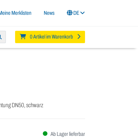
Meine Merklisten
News
DE
0 Artikel im Warenkorb
htung DN50, schwarz
Ab Lager lieferbar