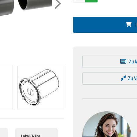
I
Zu M
Zu V
Lokal / Nähe