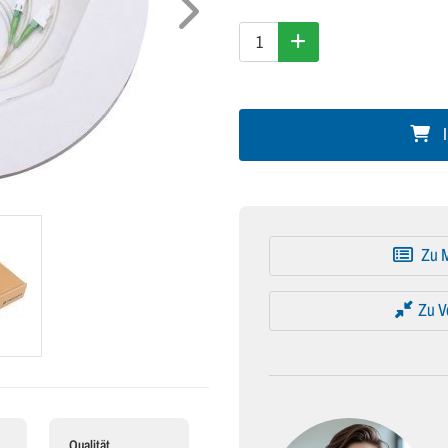
I
Zu M
Zu V
Qualität