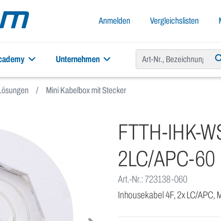
Anmelden
Vergleichslisten
academy
Unternehmen
Lösungen
Mini Kabelbox mit Stecker
FTTH-IHK-WS
2LC/APC-60
Art.-Nr.: 723138-060
Inhousekabel 4F, 2x LC/APC, 