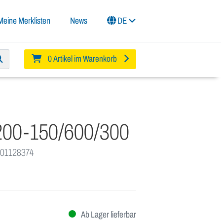
Meine Merklisten
News
DE
0 Artikel im Warenkorb
00-150/600/300
 01128374
Ab Lager lieferbar