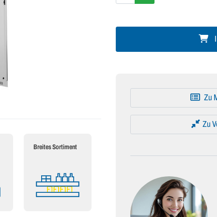
I
Zu M
Zu V
Breites Sortiment