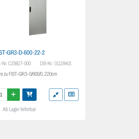
IST-GR3-D-600-22-2
FIST-GR3-T-300
.-Nr.
CZ9827-000
DB-Nr.: 01128401
Art.-Nr.
CW5887-000
re zu FIST-GR3-0/600/0, 220cm
Dachabdeckung für F
Ab Lager lieferbar
Ab Lager lieferb