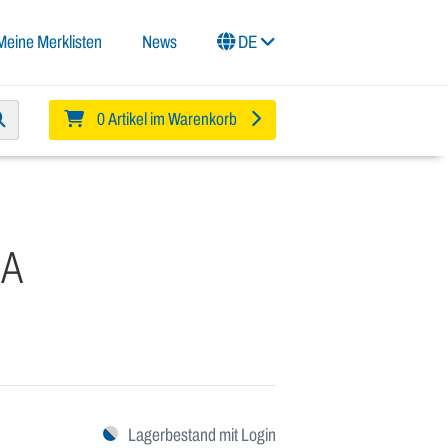
Meine Merklisten
News
DE
0 Artikel im Warenkorb
-A
Lagerbestand mit Login