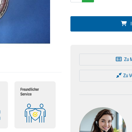
I
Zu M
Zu V
Freundlicher
Service