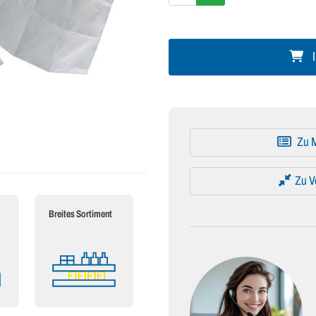
I
Zu M
Zu V
Breites Sortiment