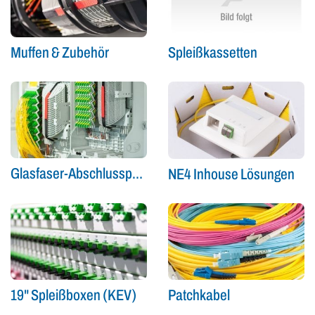
Spleißkassetten
Muffen & Zubehör
Glasfaser-Abschlusspunkt (Gf-AP)
NE4 Inhouse Lösungen
19" Spleißboxen (KEV)
Patchkabel