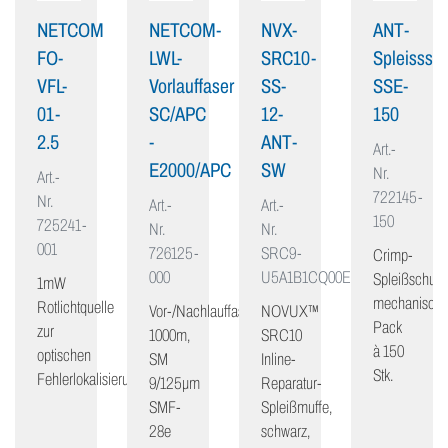
NETCOM
NETCOM-
NVX-
ANT-
FO-
LWL-
SRC10-
Spleisssch
VFL-
Vorlauffaser
SS-
SSE-
01-
SC/APC
12-
150
2.5
-
ANT-
Art.-
E2000/APC
SW
Nr.
Art.-
722145-
Nr.
Art.-
Art.-
150
725241-
Nr.
Nr.
001
726125-
SRC9-
Crimp-
000
U5A1B1CQ00E
Spleißschutz,
1mW
mechanisch,
Rotlichtquelle
Vor-/Nachlauffaser
NOVUX™
Pack
zur
1000m,
SRC10
à 150
optischen
SM
Inline-
Stk.
Fehlerlokalisierung
9/125μm
Reparatur-
SMF-
Spleißmuffe,
28e
schwarz,