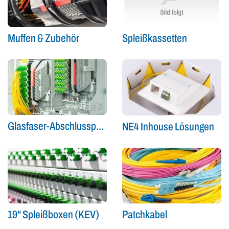
Spleißkassetten
Muffen & Zubehör
Glasfaser-Abschlusspunkt (Gf-AP)
NE4 Inhouse Lösungen
19" Spleißboxen (KEV)
Patchkabel