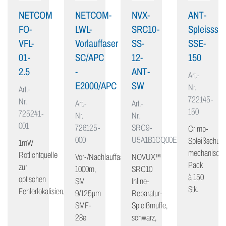
NETCOM
NETCOM-
NVX-
ANT-
FO-
LWL-
SRC10-
Spleisssch
VFL-
Vorlauffaser
SS-
SSE-
01-
SC/APC
12-
150
2.5
-
ANT-
Art.-
E2000/APC
SW
Nr.
Art.-
722145-
Nr.
Art.-
Art.-
150
725241-
Nr.
Nr.
001
726125-
SRC9-
Crimp-
000
U5A1B1CQ00E
Spleißschutz,
1mW
mechanisch,
Rotlichtquelle
Vor-/Nachlauffaser
NOVUX™
Pack
zur
1000m,
SRC10
à 150
optischen
SM
Inline-
Stk.
Fehlerlokalisierung
9/125μm
Reparatur-
SMF-
Spleißmuffe,
28e
schwarz,