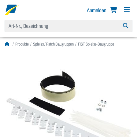
Anmelden
Produkte
Spleiss / Patch Baugruppen
FIST Spleiss-Baugruppe