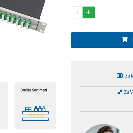
I
Zu M
Breites Sortiment
Zu V