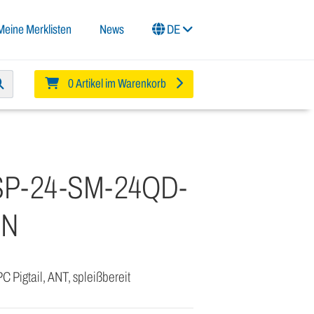
Meine Merklisten
News
DE
0 Artikel im Warenkorb
SP-24-SM-24QD-
IN
C Pigtail, ANT, spleißbereit