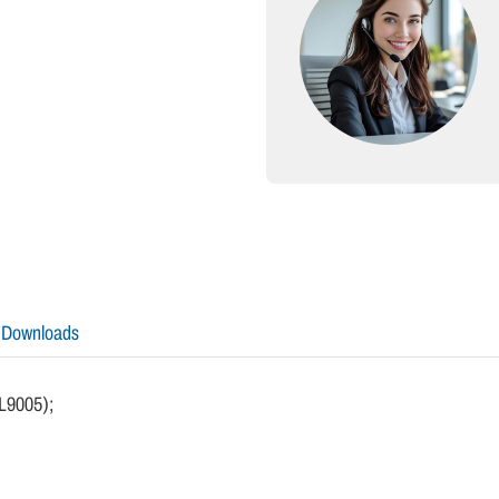
Downloads
L9005);