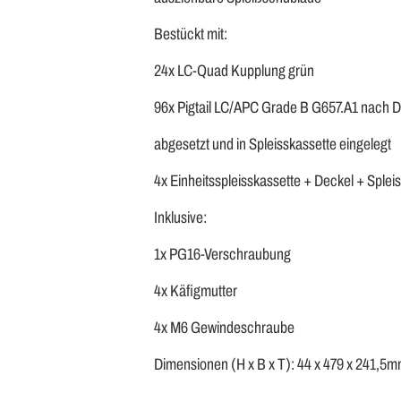
Bestückt mit:
24x LC-Quad Kupplung grün
96x Pigtail LC/APC Grade B G657.A1 nach 
abgesetzt und in Spleisskassette eingelegt
4x Einheitsspleisskassette + Deckel + Splei
Inklusive:
1x PG16-Verschraubung
4x Käfigmutter
4x M6 Gewindeschraube
Dimensionen (H x B x T): 44 x 479 x 241,5