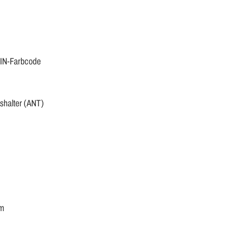
DIN-Farbcode
sshalter (ANT)
mm