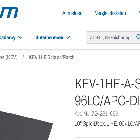
Anmelden
Vergleichslisten
academy
Unternehmen
xen (KEV)
KEV 1HE Spleiss/Patch
KEV-1HE-A-
96LC/APC-D
Art.-Nr.: 724231-096
19" Spleißbox, 1 HE, 96x LC/AP