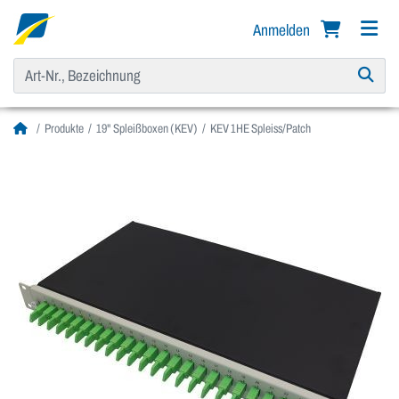
Anmelden
Produkte
19" Spleißboxen (KEV)
KEV 1HE Spleiss/Patch