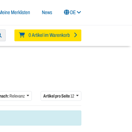
Meine Merklisten
News
DE
0 Artikel im Warenkorb
 nach:
Relevanz
Artikel pro Seite
12