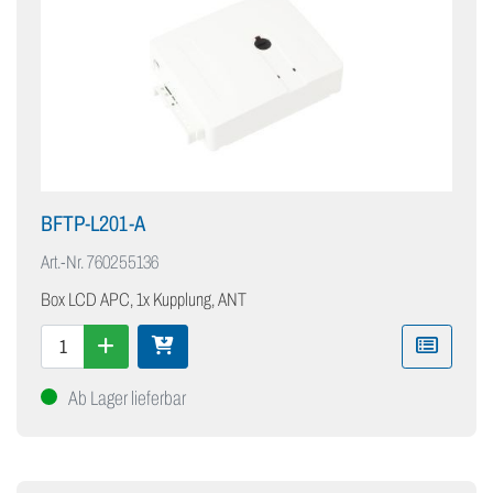
BFTP-L201-A
Art.-Nr.
760255136
Box LCD APC, 1x Kupplung, ANT
Ab Lager lieferbar