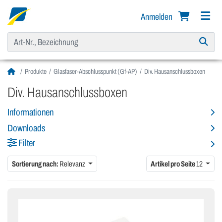
Anmelden
Produkte
Glasfaser-Abschlusspunkt (Gf-AP)
Div. Hausanschlussboxen
Div. Hausanschlussboxen
Informationen
Downloads
Filter
Sortierung nach:
Relevanz
Artikel pro Seite
12