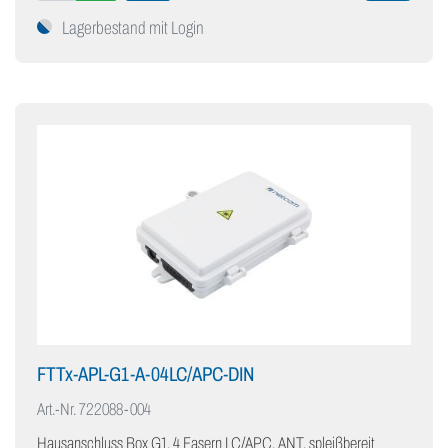
Lagerbestand mit Login
FTTx-APL-G1-A-04LC/APC-DIN
Art.-Nr.
722088-004
Hausanschluss Box G1, 4 Fasern LC/APC, ANT, spleißbereit