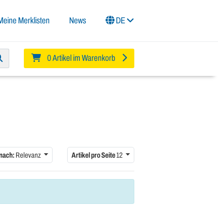
Meine Merklisten
News
DE
0 Artikel im Warenkorb
 nach:
Relevanz
Artikel pro Seite
12