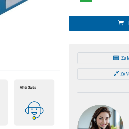
I
Zu M
Zu V
After Sales