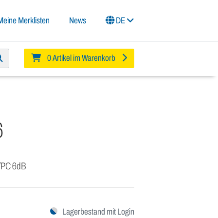
Meine Merklisten
News
DE
0 Artikel im Warenkorb
6
/PC 6dB
Lagerbestand mit Login