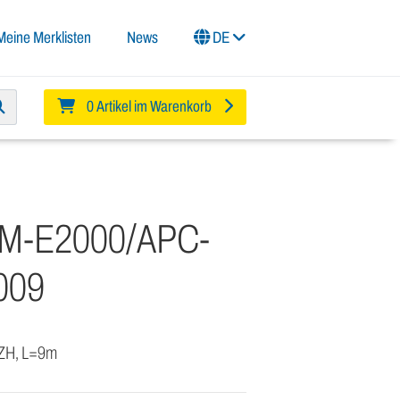
Meine Merklisten
News
DE
0 Artikel im Warenkorb
SM-E2000/APC-
009
SZH, L=9m