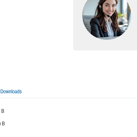
Downloads
e B
e B