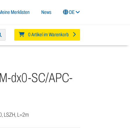
Meine Merklisten
News
DE
0 Artikel im Warenkorb
SM-dx0-SC/APC-
 0, LSZH, L=2m