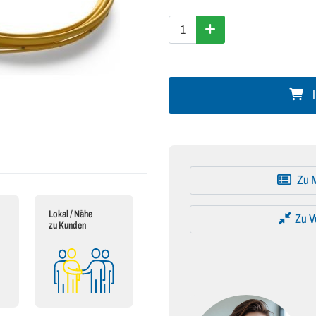
I
Zu M
Lokal / Nähe
Zu V
zu Kunden