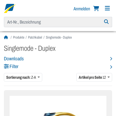
Anmelden
Produkte
Patchkabel
Singlemode - Duplex
Singlemode - Duplex
Downloads
Filter
Sortierung nach:
Z-A
Artikel pro Seite
12