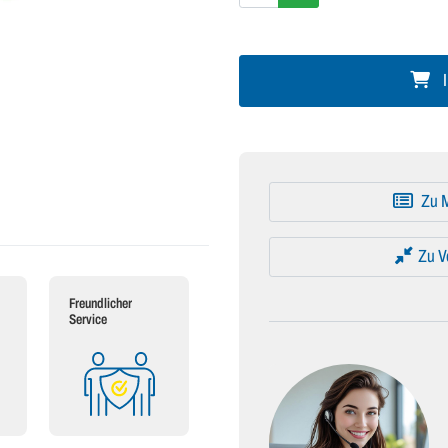
I
Zu M
Zu V
Freundlicher
Service