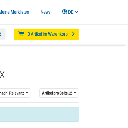
Meine Merklisten
News
DE
0 Artikel im Warenkorb
XX
 nach:
Relevanz
Artikel pro Seite
12