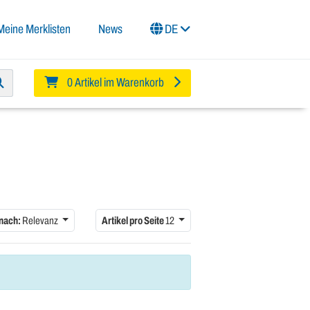
Meine Merklisten
News
DE
0 Artikel im Warenkorb
 nach:
Relevanz
Artikel pro Seite
12