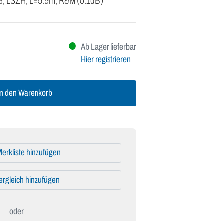
 8, LSZH, L=5.9m, R&M (0.1dB)
Ab Lager lieferbar
Hier registrieren
n den Warenkorb
erkliste hinzufügen
ergleich hinzufügen