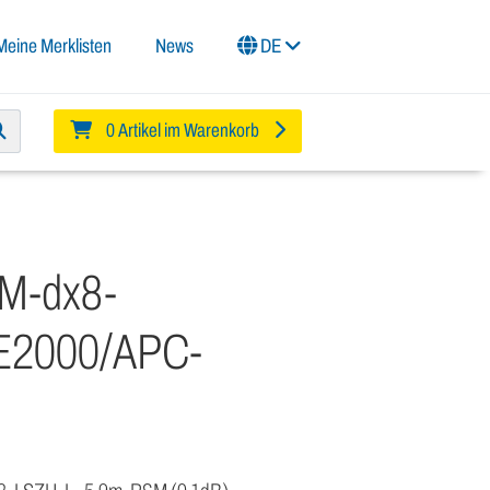
Meine Merklisten
News
DE
0 Artikel im Warenkorb
SM-dx8-
E2000/APC-