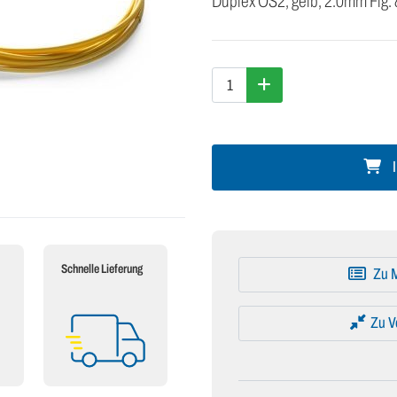
Duplex OS2, gelb, 2.0mm Fig.
I
Schnelle Lieferung
Zu M
Zu V