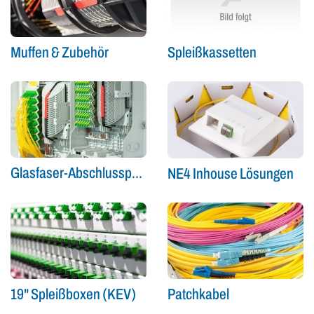
Spleißkassetten
Muffen & Zubehör
Glasfaser-Abschlusspunkt (Gf-AP)
NE4 Inhouse Lösungen
19" Spleißboxen (KEV)
Patchkabel