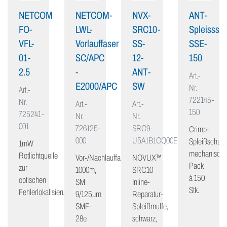
NETCOM
NETCOM-
NVX-
ANT-
FO-
LWL-
SRC10-
Spleisssch
VFL-
Vorlauffaser
SS-
SSE-
01-
SC/APC
12-
150
2.5
-
ANT-
Art.-
E2000/APC
SW
Nr.
Art.-
722145-
Nr.
Art.-
Art.-
150
725241-
Nr.
Nr.
001
726125-
SRC9-
Crimp-
000
U5A1B1CQ00E
Spleißschutz,
1mW
mechanisch,
Rotlichtquelle
Vor-/Nachlauffaser
NOVUX™
Pack
zur
1000m,
SRC10
à 150
optischen
SM
Inline-
Stk.
Fehlerlokalisierung
9/125μm
Reparatur-
SMF-
Spleißmuffe,
28e
schwarz,